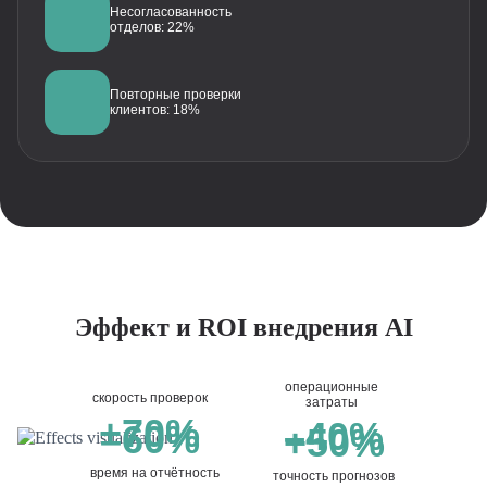
Несогласованность
отделов: 22%
Повторные проверки
клиентов: 18%
Эффект и ROI внедрения AI
операционные
скорость проверок
затраты
+70%
–40%
–60%
+50%
время на отчётность
точность прогнозов