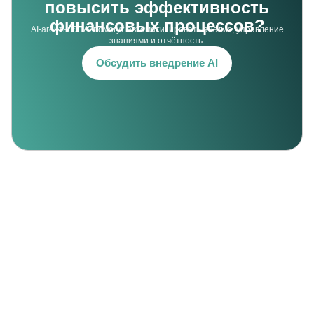
повысить эффективность
финансовых процессов?
AI-агенты SHAI помогут автоматизировать анализ, управление
знаниями и отчётность.
Обсудить внедрение AI